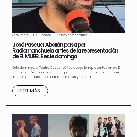
Jose Pedro
14/05/2026
No hay comentarios
José Pascual Abellán pasa por
Radiomanchuela antes de la representación
de EL MUEBLE este domingo
Este domingo, el Teatro Casas Ibáñez acoge la representación de El
mueble de Producciones Enemigas, una comedia que llega tras una
intensa gira durante los últimos meses y que ha…
LEER MÁS...