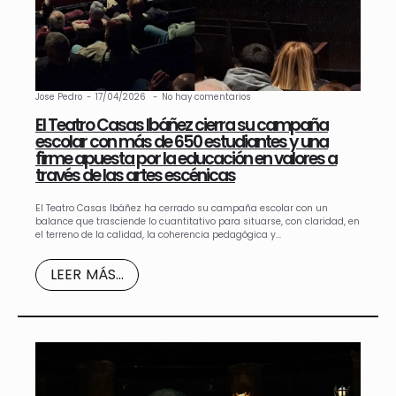
Aceptar solo las requeridas
PROGRAMACIÓN
Detalles
Jose Pedro
17/04/2026
No hay comentarios
El Teatro Casas Ibáñez cierra su campaña
escolar con más de 650 estudiantes y una
firme apuesta por la educación en valores a
través de las artes escénicas
El Teatro Casas Ibáñez ha cerrado su campaña escolar con un
balance que trasciende lo cuantitativo para situarse, con claridad, en
el terreno de la calidad, la coherencia pedagógica y…
LEER MÁS...