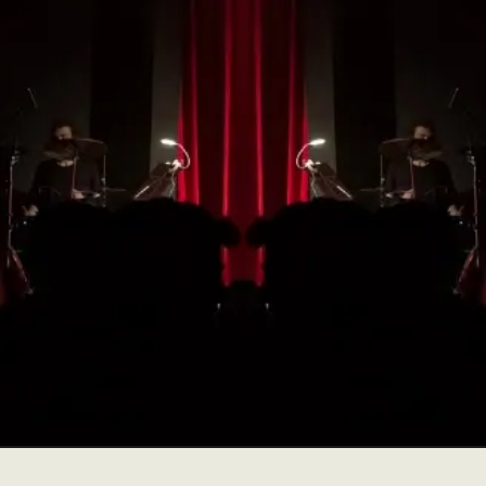
No te pierdas ningún
espectáculo de la
temporada
¡HAZTE CON TU ABONO!