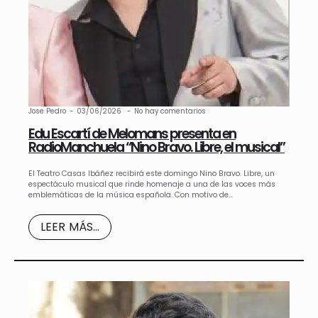
Jose Pedro
03/06/2026
No hay comentarios
Edu Escartí de Melomans presenta en
RadioManchuela “Nino Bravo. Libre, el musical”
El Teatro Casas Ibáñez recibirá este domingo Nino Bravo. Libre, un
espectáculo musical que rinde homenaje a una de las voces más
emblemáticas de la música española. Con motivo de…
LEER MÁS...