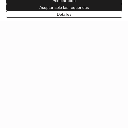
02200 Casas-Ibáñez,
Albacete
El Teatro Casas Ibáñez es un espacio asociado a La Red de
Teatros y Auditorios, Circuitos y Festivales de Titularidad Pública.
Normas del teatro
Material gráfico
Privacidad
Aviso legal
Cookies
Términos y condiciones
©2026 Teatro Casas Ibáñez. Todos los derechos reservados.
Web y reservas: La Terrera