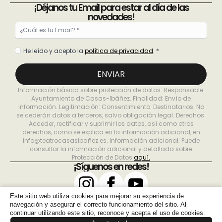
¡Déjanos tu Email para estar al día de las
novedades!
Email
*
Política
He leído y acepto la
política de privacidad
. *
de
privacidad
ENVIAR
*
Información básica sobre protección de datos: Responsable:
Ayuntamiento de Casas-Ibáñez. Finalidad: Envío de
información. Legitimación: Consentimiento. Destinatarios: No
se cederán datos a terceros, salvo obligación legal. Derechos:
Acceder, rectificar y suprimir los datos, así como otros
derechos, como se explica en la información adicional, en
info@teatrocasasibañez.es. Información adicional: Puede
consultar la información adicional y detallada sobre
Protección de Datos
aquí.
¡Síguenos en redes!
Dirección del teatro
C/ Tomás Pérez Úbeda, 1