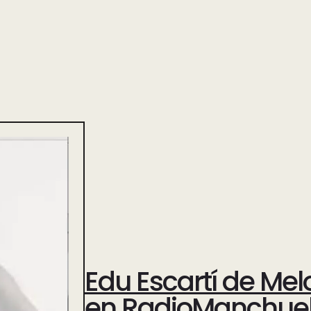
Edu Escartí de Me
en RadioManchuela