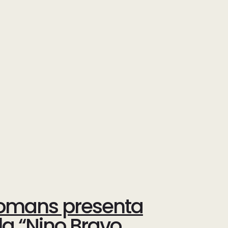
lomans presenta
 “Nino Bravo.