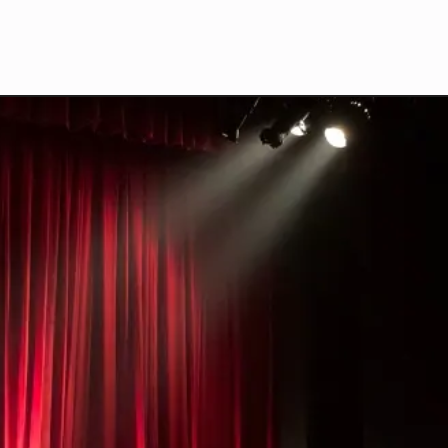
gún
a temporada