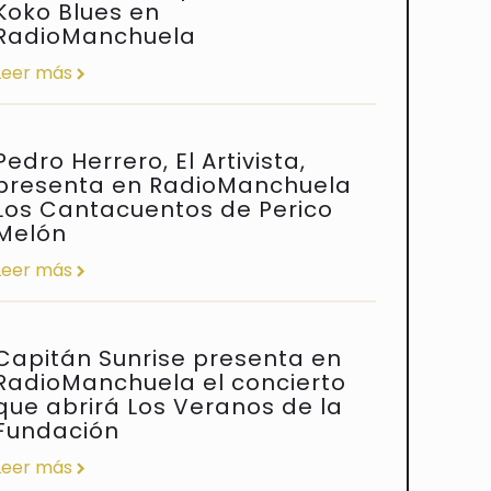
Koko Blues en
RadioManchuela
Leer más
Pedro Herrero, El Artivista,
presenta en RadioManchuela
Los Cantacuentos de Perico
Melón
Leer más
Capitán Sunrise presenta en
RadioManchuela el concierto
que abrirá Los Veranos de la
Fundación
Leer más