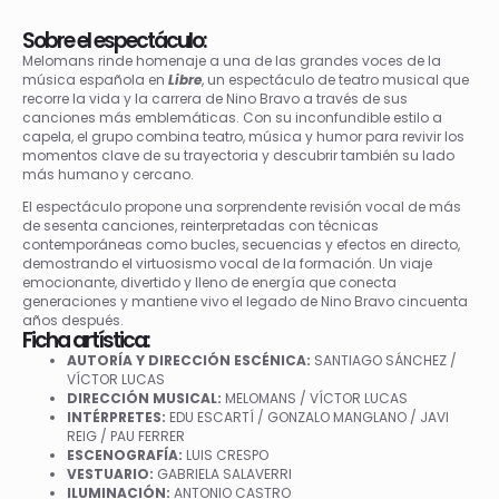
Sobre el espectáculo:
Melomans rinde homenaje a una de las grandes voces de la
música española en
Libre
, un espectáculo de teatro musical que
recorre la vida y la carrera de Nino Bravo a través de sus
canciones más emblemáticas. Con su inconfundible estilo a
capela, el grupo combina teatro, música y humor para revivir los
momentos clave de su trayectoria y descubrir también su lado
más humano y cercano.
El espectáculo propone una sorprendente revisión vocal de más
de sesenta canciones, reinterpretadas con técnicas
contemporáneas como bucles, secuencias y efectos en directo,
demostrando el virtuosismo vocal de la formación. Un viaje
emocionante, divertido y lleno de energía que conecta
generaciones y mantiene vivo el legado de Nino Bravo cincuenta
años después.
Ficha artística:
AUTORÍA Y DIRECCIÓN ESCÉNICA:
SANTIAGO SÁNCHEZ /
VÍCTOR LUCAS
DIRECCIÓN MUSICAL:
MELOMANS / VÍCTOR LUCAS
INTÉRPRETES:
EDU ESCARTÍ / GONZALO MANGLANO / JAVI
REIG / PAU FERRER
ESCENOGRAFÍA:
LUIS CRESPO
VESTUARIO:
GABRIELA SALAVERRI
ILUMINACIÓN:
ANTONIO CASTRO