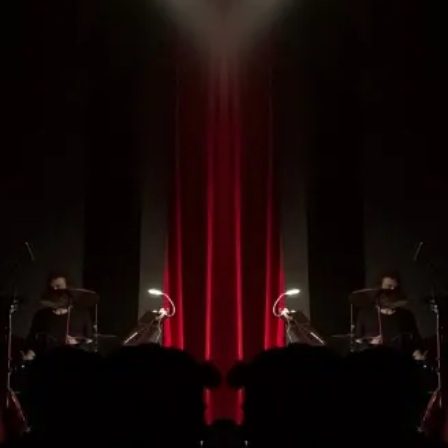
No te pierdas ningún
espectáculo de la
temporada
¡HAZTE CON TU ABONO!