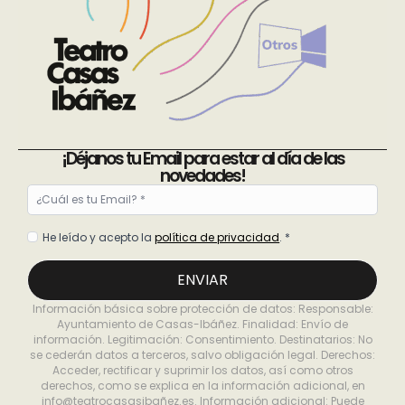
¡Déjanos tu Email para estar al día de las
novedades!
Email
*
Política
He leído y acepto la
política de privacidad
. *
de
privacidad
ENVIAR
*
Información básica sobre protección de datos: Responsable:
Ayuntamiento de Casas-Ibáñez. Finalidad: Envío de
información. Legitimación: Consentimiento. Destinatarios: No
se cederán datos a terceros, salvo obligación legal. Derechos:
Acceder, rectificar y suprimir los datos, así como otros
derechos, como se explica en la información adicional, en
info@teatrocasasibañez.es. Información adicional: Puede