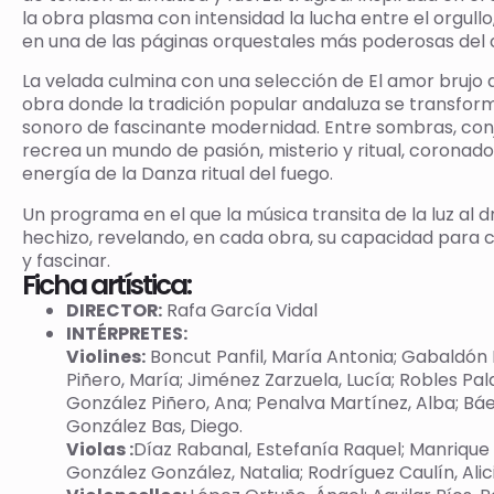
la obra plasma con intensidad la lucha entre el orgullo,
en una de las páginas orquestales más poderosas del
La velada culmina con una selección de El amor brujo 
obra donde la tradición popular andaluza se transfor
sonoro de fascinante modernidad. Entre sombras, conj
recrea un mundo de pasión, misterio y ritual, coronado
energía de la Danza ritual del fuego.
Un programa en el que la música transita de la luz al 
hechizo, revelando, en cada obra, su capacidad para
y fascinar.
Ficha artística:
DIRECTOR:
Rafa García Vidal
INTÉRPRETES:
Violines:
Boncut Panfil, María Antonia; Gabaldón 
Piñero, María; Jiménez Zarzuela, Lucía; Robles Pal
González Piñero, Ana; Penalva Martínez, Alba; Bá
González Bas, Diego.
Violas :
Díaz Rabanal, Estefanía Raquel; Manrique 
González González, Natalia; Rodríguez Caulín, Alici