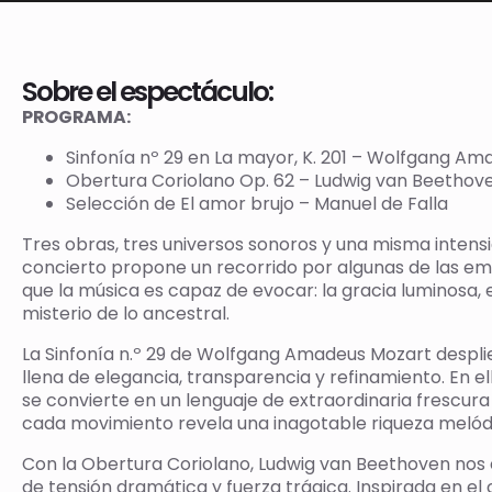
Sobre el espectáculo:
PROGRAMA:
Sinfonía nº 29 en La mayor, K. 201
–
Wolfgang Ama
Obertura Coriolano Op. 62
–
Ludwig van Beethov
Selección de
El amor brujo
–
Manuel de Falla
Tres obras, tres universos sonoros y una misma intensi
concierto propone un recorrido por algunas de las e
que la música es capaz de evocar: la gracia luminosa, el
misterio de lo ancestral.
La Sinfonía n.º 29 de Wolfgang Amadeus Mozart desplieg
llena de elegancia, transparencia y refinamiento. En ella
se convierte en un lenguaje de extraordinaria frescura 
cada movimiento revela una inagotable riqueza melódi
Con la Obertura Coriolano, Ludwig van Beethoven nos 
de tensión dramática y fuerza trágica. Inspirada en e