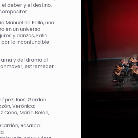
 el deber y el destino,
 compositor.
de Manuel de Falla, una
ma en un universo
uros y danzas, Falla
 por la inconfundible
drama y del drama al
 conmover, estremecer
López, Inés; Gordón
azón, Verónica;
ez Cena, María Belén;
Carrión, Rosalba;
a.