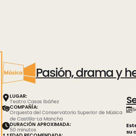
Pasión, drama y h
LUGAR:
Se
Teatro Casas Ibáñez
COMPAÑÍA:
S
Orquesta del Conservatorio Superior de Música
de Castilla-La Mancha
DURACIÓN APROXIMADA:
Est
50 minutos
su 
EDAD RECOMENDADA: