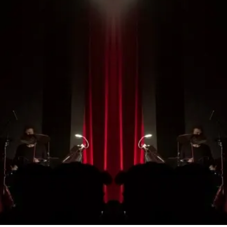
No te pierdas ningún
espectáculo de la
temporada
¡HAZTE CON TU ABONO!