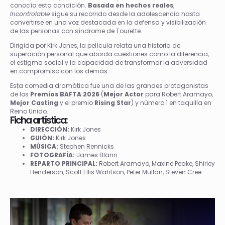
conocía esta condición.
Basada en hechos reales
,
Incontrolable
sigue su recorrido desde la adolescencia hasta
convertirse en una voz destacada en la defensa y visibilización
de las personas con síndrome de Tourette.
Dirigida por Kirk Jones, la película relata una historia de
superación personal que aborda cuestiones como la diferencia,
el estigma social y la capacidad de transformar la adversidad
en compromiso con los demás.
Esta comedia dramática fue una de las grandes protagonistas
de los
Premios BAFTA 2026
(
Mejor Actor
para Robert Aramayo,
Mejor Casting
y el premio
Rising Star
) y número 1 en taquilla en
Reino Unido.
Ficha artística:
DIRECCIÓN:
Kirk Jones
GUIÓN:
Kirk Jones
MÚSICA:
Stephen Rennicks
FOTOGRAFÍA:
James Blann
REPARTO PRINCIPAL:
Robert Aramayo
, Maxine Peake, Shirley
Henderson, Scott Ellis Wahtson,
Peter Mullan, Steven Cree.