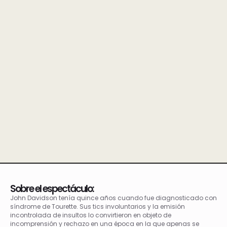
Sobre el espectáculo:
John Davidson tenía quince años cuando fue diagnosticado con
síndrome de Tourette. Sus tics involuntarios y la emisión
incontrolada de insultos lo convirtieron en objeto de
incomprensión y rechazo en una época en la que apenas se