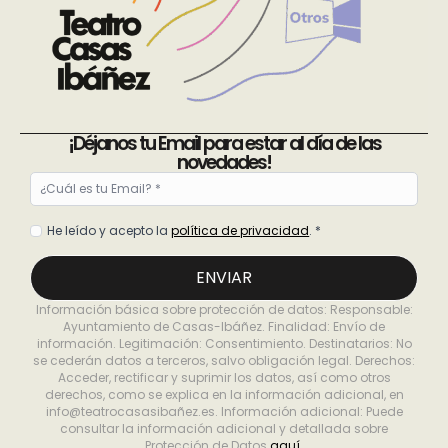
¡Déjanos tu Email para estar al día de las
novedades!
Email
*
Política
He leído y acepto la
política de privacidad
. *
de
privacidad
ENVIAR
*
Información básica sobre protección de datos: Responsable:
Ayuntamiento de Casas-Ibáñez. Finalidad: Envío de
información. Legitimación: Consentimiento. Destinatarios: No
se cederán datos a terceros, salvo obligación legal. Derechos:
Acceder, rectificar y suprimir los datos, así como otros
derechos, como se explica en la información adicional, en
info@teatrocasasibañez.es. Información adicional: Puede
consultar la información adicional y detallada sobre
Protección de Datos
aquí.