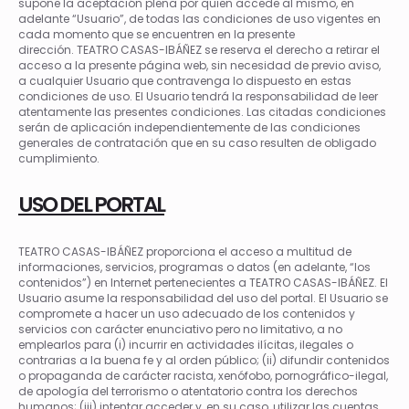
supone la aceptación plena por quien accede al mismo, en
adelante “Usuario”, de todas las condiciones de uso vigentes en
cada momento que se encuentren en la presente
dirección. TEATRO CASAS-IBÁÑEZ se reserva el derecho a retirar el
acceso a la presente página web, sin necesidad de previo aviso,
a cualquier Usuario que contravenga lo dispuesto en estas
condiciones de uso. El Usuario tendrá la responsabilidad de leer
atentamente las presentes condiciones. Las citadas condiciones
serán de aplicación independientemente de las condiciones
generales de contratación que en su caso resulten de obligado
cumplimiento.
USO DEL PORTAL
TEATRO CASAS-IBÁÑEZ proporciona el acceso a multitud de
informaciones, servicios, programas o datos (en adelante, “los
contenidos”) en Internet pertenecientes a TEATRO CASAS-IBÁÑEZ. El
Usuario asume la responsabilidad del uso del portal. El Usuario se
compromete a hacer un uso adecuado de los contenidos y
servicios con carácter enunciativo pero no limitativo, a no
emplearlos para (i) incurrir en actividades ilícitas, ilegales o
contrarias a la buena fe y al orden público; (ii) difundir contenidos
o propaganda de carácter racista, xenófobo, pornográfico-ilegal,
de apología del terrorismo o atentatorio contra los derechos
humanos; (iii) intentar acceder y, en su caso, utilizar las cuentas