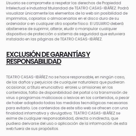
Usuario se compromete a respetar los derechos de Propiedad
Intelectual e Industrial titularidad de TEATRO CASAS-IBÁÑEZ. Podrá
visualizar únicamente los elementos de la web sin posibilidad de
imprimirlos, copiarlos o almacenarlos en el disco duro de su
ordenador o en cualquier otro soporte físico. El USUARIO deberá
abstenerse de suprimir, alterar, eludir o manipular cualquier
dispositivo de protección o sistema de seguridad que estuviera
instalado en las páginas de TEATRO CASAS-IBÁÑEZ.
EXCLUSIÓN DE GARANTÍAS Y
RESPONSABILIDAD
TEATRO CASAS-IBÁÑEZ no se hace responsable, en ningún caso,
de los daños y perjuicios de cualquier naturaleza que pudieran
ocasionar, a título enunciativo: errores u omisiones en los
contenidos, falta de disponibilidad del portal o la transmisión de
virus o programas maliciosos o lesivos en los contenidos, a pesar
de haber adoptado todas las medidas tecnológicas necesarias
para evitarlo. Los contenidos de este sitio web se ofrecen con una
finalidad informativa y divulgativa. TEATRO CASAS-IBÁÑEZ se
exime de cualquier responsabilidad, directa o indirecta, que
pudiera derivarse del uso o aplicación de la información de esta
web fuera de sus propósitos.