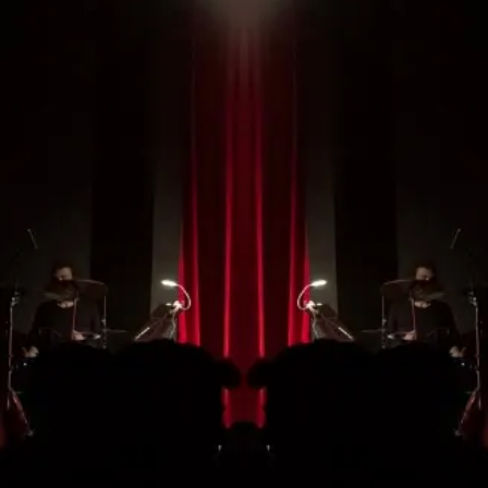
No te pierdas ningún
espectáculo de la
temporada
¡HAZTE CON TU ABONO!