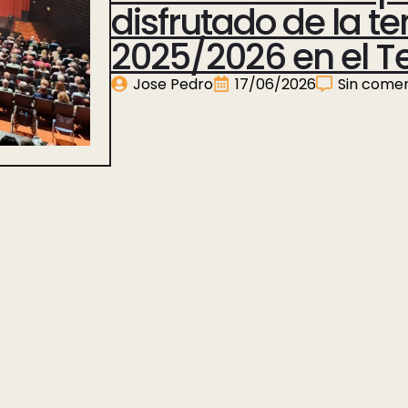
disfrutado de la t
2025/2026 en el T
Jose Pedro
17/06/2026
Sin comen