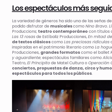
Los espectáculos más segui
La variedad de géneros ha sido una de las señas de
podido disfrutar de
musicales
como
Nino Bravo. L
Produccions;
teatro contemporáneo
con título
Las 13 rosas
de Estíbaliz Producciones,
En mitad de
de textos clásicos
como
Las preciosas ridículas
d
inspiradas en el patrimonio literario como
La hogue
Producciones,
grandes formatos
como el ballet
y aguardiente
; espectáculos familiares como
Alic
Teatro,
El Principito
de Matel Cultura o
Operación 
conciertos, propuestas de danza, circo y humo
espectáculos para todos los públicos
.