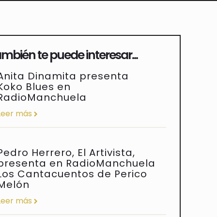
mbién te puede interesar...
Anita Dinamita presenta
Koko Blues en
RadioManchuela
Leer más
Pedro Herrero, El Artivista,
presenta en RadioManchuela
Los Cantacuentos de Perico
Melón
Leer más