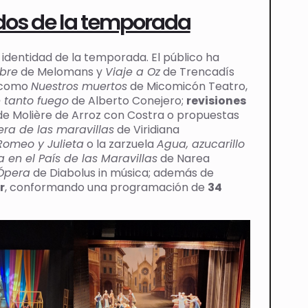
dos de la temporada
 identidad de la temporada. El público ha
ibre
de Melomans y
Viaje a Oz
de Trencadís
s como
Nuestros muertos
de Micomicón Teatro,
 tanto fuego
de Alberto Conejero;
revisiones
e Molière de Arroz con Costra o propuestas
ra de las maravillas
de Viridiana
Romeo y Julieta
o la zarzuela
Agua, azucarillo
ia en el País de las Maravillas
de Narea
Ópera
de Diabolus in música; además de
r
, conformando una programación de
34