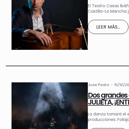
El Teatro Casas Ibáñ
Castilla-La Mancha 
LEER MÁS...
Jose Pedro
15/10/2
Dos grandes 
JULIETA, ¡EN
La danza tomará el 
producciones: Folia