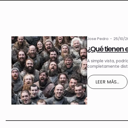
Jose Pedro
25/10/
¿Qué tienen 
A simple vista, podr
completamente disti
LEER MÁS...