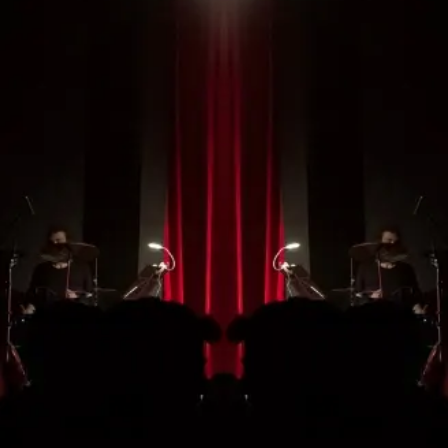
No te pierdas ningún
espectáculo de la
temporada
¡HAZTE CON TU ABONO!