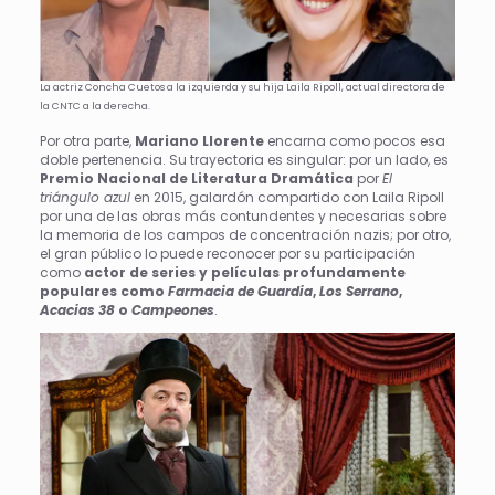
La actriz Concha Cuetos a la izquierda y su hija Laila Ripoll, actual directora de
la CNTC a la derecha.
Por otra parte,
Mariano Llorente
encarna como pocos esa
doble pertenencia. Su trayectoria es singular: por un lado, es
Premio Nacional de Literatura Dramática
por
El
triángulo azul
en 2015, galardón compartido con Laila Ripoll
por una de las obras más contundentes y necesarias sobre
la memoria de los campos de concentración nazis; por otro,
el gran público lo puede reconocer por su participación
como
actor de series y películas profundamente
populares como
Farmacia de Guardia
,
Los Serrano
,
Acacias 38
o
Campeones
.