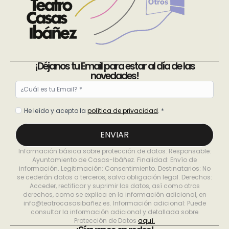
¡Déjanos tu Email para estar al día de las
novedades!
Email
*
Política
He leído y acepto la
política de privacidad
. *
de
privacidad
ENVIAR
*
Información básica sobre protección de datos: Responsable:
Ayuntamiento de Casas-Ibáñez. Finalidad: Envío de
información. Legitimación: Consentimiento. Destinatarios: No
se cederán datos a terceros, salvo obligación legal. Derechos:
Acceder, rectificar y suprimir los datos, así como otros
derechos, como se explica en la información adicional, en
info@teatrocasasibañez.es. Información adicional: Puede
consultar la información adicional y detallada sobre
Protección de Datos
aquí.