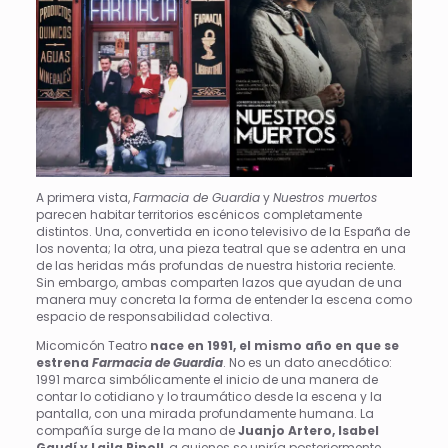
A primera vista,
Farmacia de Guardia
y
Nuestros muertos
parecen habitar territorios escénicos completamente
distintos. Una, convertida en icono televisivo de la España de
los noventa; la otra, una pieza teatral que se adentra en una
de las heridas más profundas de nuestra historia reciente.
Sin embargo, ambas comparten lazos que ayudan de una
manera muy concreta la forma de entender la escena como
espacio de responsabilidad colectiva.
Micomicón Teatro
nace en 1991, el mismo año en que se
estrena
Farmacia de Guardia
. No es un dato anecdótico:
1991 marca simbólicamente el inicio de una manera de
contar lo cotidiano y lo traumático desde la escena y la
pantalla, con una mirada profundamente humana. La
compañía surge de la mano de
Juanjo Artero, Isabel
Gaudí y Laila Ripoll
, a quienes se uniría posteriormente