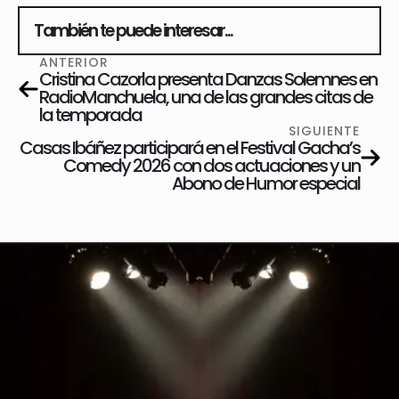
También te puede interesar...
Este sitio web utiliza cookies para mejorar su experiencia de
ANTERIOR
navegación y asegurar el correcto funcionamiento del sitio. Al
Cristina Cazorla presenta Danzas Solemnes en
continuar utilizando este sitio, reconoce y acepta el uso de cookies.
RadioManchuela, una de las grandes citas de
Aceptar todo
la temporada
Aceptar solo las requeridas
PROGRAMACIÓN
SIGUIENTE
Detalles
Casas Ibáñez participará en el Festival Gacha’s
Comedy 2026 con dos actuaciones y un
Abono de Humor especial