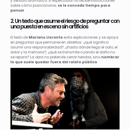
y sentido dramático. El espectador no recibe instrucciones
sobre cómo posicionarse;
se le concede tiempo para
pensar
.
2. Un texto que asume el riesgo de preguntar con
una puesta en escena sin artificios
El texto de
Mariano Llorente
evita explicaciones y se apoya
en preguntas que permanecen abiertas: ¿qué significa
asumir una responsabilidad?, ¿hasta dónde llega el odio, el
dolor y la memoria?, ¿qué se transmite cuando el daño no
se repara? La obra no pretende cerrar heridas, sino
nombrar
lo que suele quedar fuera del relato público
.