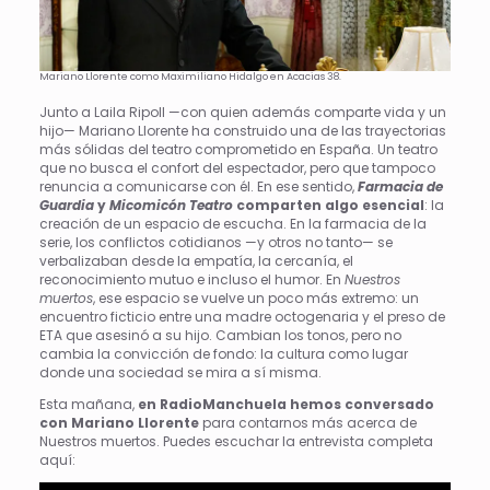
Mariano Llorente como Maximiliano Hidalgo en Acacias 38.
Junto a Laila Ripoll —con quien además comparte vida y un
hijo— Mariano Llorente ha construido una de las trayectorias
más sólidas del teatro comprometido en España. Un teatro
que no busca el confort del espectador, pero que tampoco
renuncia a comunicarse con él. En ese sentido,
Farmacia de
Guardia
y
Micomicón Teatro
comparten algo esencial
: la
creación de un espacio de escucha. En la farmacia de la
serie, los conflictos cotidianos —y otros no tanto— se
verbalizaban desde la empatía, la cercanía, el
reconocimiento mutuo e incluso el humor. En
Nuestros
muertos
, ese espacio se vuelve un poco más extremo: un
encuentro ficticio entre una madre octogenaria y el preso de
ETA que asesinó a su hijo. Cambian los tonos, pero no
cambia la convicción de fondo: la cultura como lugar
donde una sociedad se mira a sí misma.
Esta mañana,
en RadioManchuela hemos conversado
con Mariano Llorente
para contarnos más acerca de
Nuestros muertos. Puedes escuchar la entrevista completa
aquí: