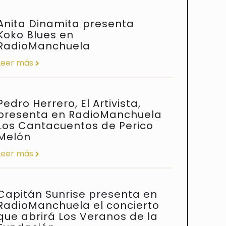
Anita Dinamita presenta
Koko Blues en
RadioManchuela
Leer más
Pedro Herrero, El Artivista,
presenta en RadioManchuela
Los Cantacuentos de Perico
Melón
Leer más
Capitán Sunrise presenta en
RadioManchuela el concierto
que abrirá Los Veranos de la