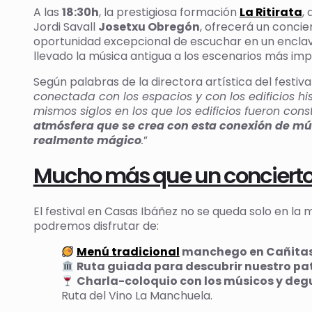
A las
18:30h
, la prestigiosa formación
La Ritirata
,
Jordi Savall
Josetxu Obregón
, ofrecerá un concie
oportunidad excepcional de escuchar en un enclave
llevado la música antigua a los escenarios más im
Según palabras de la directora artística del festival,
conectada con los espacios y con los edificios h
mismos siglos en los que los edificios fueron cons
atmósfera que se crea con esta conexión de músi
realmente mágico
.
”
Mucho más que un conciert
El festival en Casas Ibáñez no se queda solo en la 
podremos disfrutar de:
Menú tradicional
manchego en Cañitas
Ruta guiada para descubrir nuestro pa
Charla-coloquio con los músicos y degu
Ruta del Vino La Manchuela.