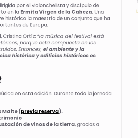
 dirigida por el violonchelista y discípulo de
rto en la
Ermita Virgen de la Cabeza
. Una
 histórico la maestría de un conjunto que ha
portantes de Europa.
 Cristina Ortíz: “
la música del festival está
istóricos, porque está compuesta en los
truidos. Entonces,
el ambiente y la
ca histórica y edificios históricos es
o
música en esta edición. Durante toda la jornada
 Maite (
previa reserva
).
trimonio
stación de vinos de la tierra
, gracias a