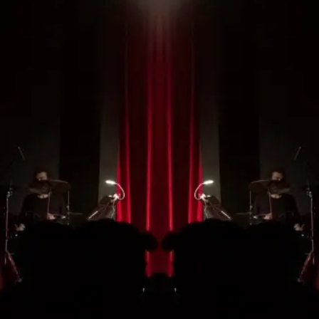
No te pierdas ningún
espectáculo de la
temporada
¡HAZTE CON TU ABONO!