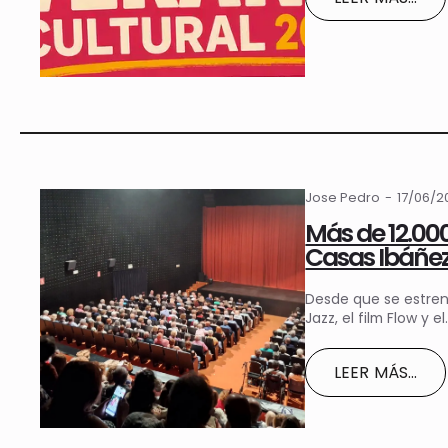
Jose Pedro
17/06/
Más de 12.00
Casas Ibáñe
Desde que se estren
Jazz, el film Flow y e
LEER MÁS...