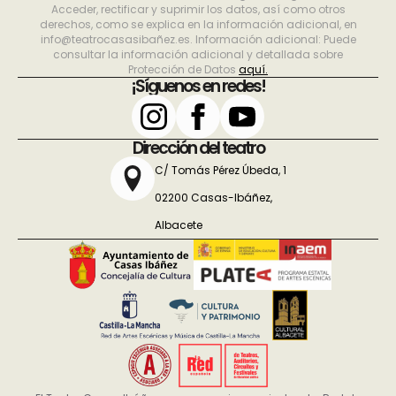
Acceder, rectificar y suprimir los datos, así como otros
derechos, como se explica en la información adicional, en
info@teatrocasasibañez.es. Información adicional: Puede
consultar la información adicional y detallada sobre
Protección de Datos
aquí.
¡Síguenos en redes!
Dirección del teatro
C/ Tomás Pérez Úbeda, 1
02200 Casas-Ibáñez,
Albacete