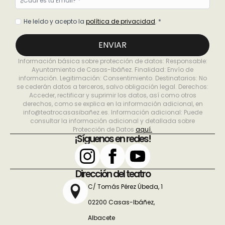
*
Política
He leído y acepto la
política de privacidad
. *
de
privacidad
ENVIAR
*
Información básica sobre protección de datos: Responsable:
Ayuntamiento de Casas-Ibáñez. Finalidad: Envío de
información. Legitimación: Consentimiento. Destinatarios: No
se cederán datos a terceros, salvo obligación legal. Derechos:
Acceder, rectificar y suprimir los datos, así como otros
derechos, como se explica en la información adicional, en
info@teatrocasasibañez.es. Información adicional: Puede
consultar la información adicional y detallada sobre
Protección de Datos
aquí.
¡Síguenos en redes!
Dirección del teatro
C/ Tomás Pérez Úbeda, 1
02200 Casas-Ibáñez,
Albacete