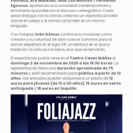
Pacheco, Ara Malikian, José Luis Montón
y
Fernando
Egozcue
, aportando una sonoridad contemporánea y
envolvente que potencia el discurso coreográfico. Cada
pieza dialoga con la danza, creando un espectáculo total
donde el cuerpo y el sonido se funden en un mismo
lenguaje.
Con
Foliajazz
,
Iván Gómez
confirma su madurez como
creador y su voluntad de abrir nuevos caminos para la
danza española en el siglo XXI: un territorio en el que la
tradición no sólo se conserva, sino que se reinventa.
El espectáculo podrá verse en el
Teatro Casas Ibáñez
el
domingo 2 de noviembre de 2025 a las 19:30 horas
. La
representación tiene una
duración aproximada de 75
minutos
y está recomendada para
público a partir de 12
años
. Las entradas pueden adquirirse a un precio de
12
euros para jóvenes (de 13 a 30 años)
,
15 euros en venta
anticipada
y
18 euros en taquilla
.