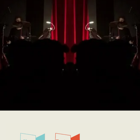
No te pierdas ningún
espectáculo de la
temporada
¡HAZTE CON TU ABONO!
Este sitio web utiliza cookies para mejorar su experiencia de
navegación y asegurar el correcto funcionamiento del sitio. Al
continuar utilizando este sitio, reconoce y acepta el uso de cookies.
Aceptar todo
Aceptar solo las requeridas
PROGRAMACIÓN
Detalles