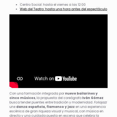
Centro Social: hasta el viernes a las 12:00
Web del Teatro: hasta una hora antes del espectáculo
Con una formación integrada por
nueve bailarines y
cinco músicos
, la propuesta del coreógrafo
Iván Gómez
busca tender puentes entre tradición y modernidad.
Foliajazz
une
danza española, flamenco y jazz
en una experiencia
escénica de gran riqueza visual y musical, con música en
directo y una cuidada puesta en escena que celebra la