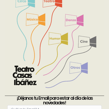
¡Déjanos tu Email para estar al día de las
novedades!
Email