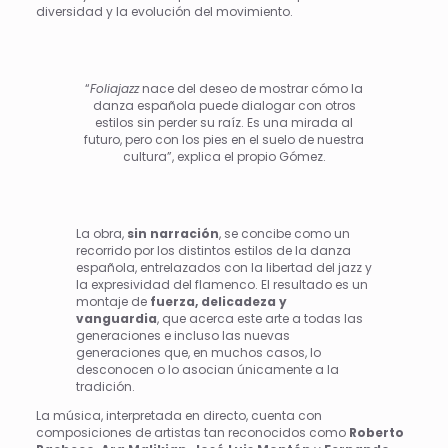
diversidad y la evolución del movimiento.
“
Foliajazz
nace del deseo de mostrar cómo la
danza española puede dialogar con otros
estilos sin perder su raíz. Es una mirada al
futuro, pero con los pies en el suelo de nuestra
cultura”, explica el propio Gómez.
La obra,
sin narración
, se concibe como un
recorrido por los distintos estilos de la danza
española, entrelazados con la libertad del jazz y
la expresividad del flamenco. El resultado es un
montaje de
fuerza, delicadeza y
vanguardia
, que acerca este arte a todas las
generaciones e incluso las nuevas
generaciones que, en muchos casos, lo
desconocen o lo asocian únicamente a la
tradición.
La música, interpretada en directo, cuenta con
composiciones de artistas tan reconocidos como
Roberto