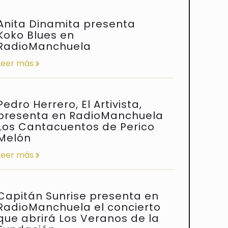
Anita Dinamita presenta
Koko Blues en
RadioManchuela
Leer más
Pedro Herrero, El Artivista,
presenta en RadioManchuela
Los Cantacuentos de Perico
Melón
Leer más
Capitán Sunrise presenta en
RadioManchuela el concierto
que abrirá Los Veranos de la