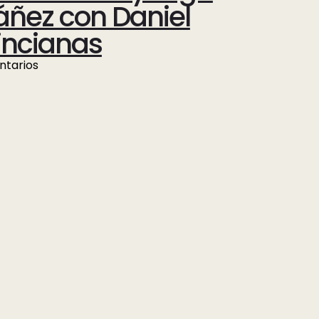
áñez con Daniel
vincianas
ntarios