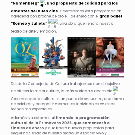
“Numenberg”
, una propuesta de calidad para los
amantes del buen cine
. Y cerraremos esta programación
navideña con broche de oro el 1 de enero con el
gran ballet
“Romeo y Julieta”
, una obra que llenará nuestro
teatro de arte y emoción.
Desde la Concejalía de Cultura trabajamos con el objetivo
de ofrecer la mejor cultura, la más variada y accesible
.
Creemos que la cultura es un punto de encuentro, una forma
de celebrar y compartir momentos inolvidables en estas
fechas tan especiales.
Además, ya estamos
ultimando la programación
cultural de la Primavera 2026, que comenzará a
finales de enero
y que traerá nuevas propuestas para
seguir haciendo de nuestro teatro un espacio vivo y