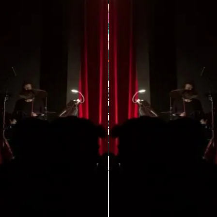
No te pierdas ningún
espectáculo de la
temporada
¡HAZTE CON TU ABONO!