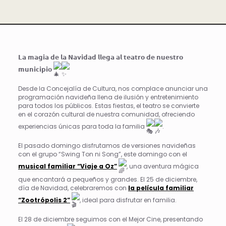
𝗟𝗮 𝗺𝗮𝗴𝗶𝗮 𝗱𝗲 𝗹𝗮 𝗡𝗮𝘃𝗶𝗱𝗮𝗱 𝗹𝗹𝗲𝗴𝗮 𝗮𝗹 𝘁𝗲𝗮𝘁𝗿𝗼 𝗱𝗲 𝗻𝘂𝗲𝘀𝘁𝗿𝗼
𝗺𝘂𝗻𝗶𝗰𝗶𝗽𝗶𝗼
Desde la Concejalía de Cultura, nos complace
anunciar una
programación navideña llena de ilusión y entretenimiento
para todos los públicos. Estas fiestas, el teatro se convierte
en el corazón cultural de nuestra comunidad, ofreciendo
experiencias únicas para toda la familia
.
El pasado domingo disfrutamos de versiones navideñas
con el grupo “Swing Ton ni Song”, este domingo con el
musical familiar “Viaje a Oz”
, una aventura mágica
que encantará a pequeños y grandes. El 25 de diciembre,
día de Navidad, celebraremos con
la película familiar
“Zootrópolis 2”
, ideal para disfrutar en familia.
El 28 de diciembre seguimos con el Mejor Cine, presentando