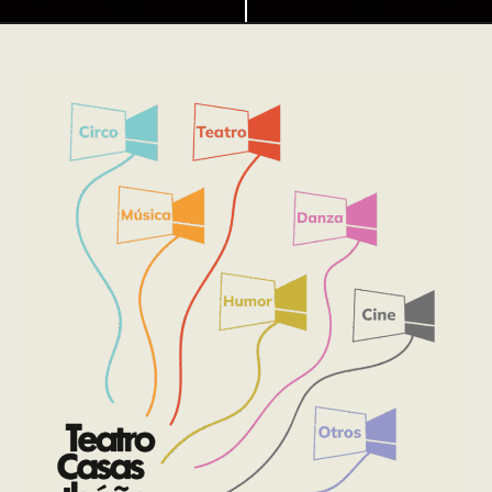
Este sitio web utiliza cookies para mejorar su experiencia de
navegación y asegurar el correcto funcionamiento del sitio. Al
continuar utilizando este sitio, reconoce y acepta el uso de cookies.
Aceptar todo
Aceptar solo las requeridas
PROGRAMACIÓN
Detalles