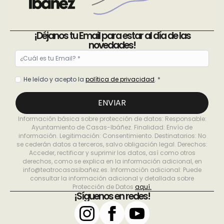
¡Déjanos tu Email para estar al día de las
novedades!
Email
*
Política
He leído y acepto la
política de privacidad
. *
de
privacidad
ENVIAR
*
Información básica sobre protección de datos: Responsable:
Ayuntamiento de Casas-Ibáñez. Finalidad: Envío de
información. Legitimación: Consentimiento. Destinatarios: No
se cederán datos a terceros, salvo obligación legal. Derechos:
Acceder, rectificar y suprimir los datos, así como otros
derechos, como se explica en la información adicional, en
info@teatrocasasibañez.es. Información adicional: Puede
consultar la información adicional y detallada sobre
Protección de Datos
aquí.
¡Síguenos en redes!