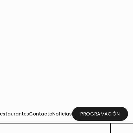
mbién te puede interesar...
Curro Violero presenta en
RadioManchuela su Acoustic
Show con Carletti Porta
Leer más
Cuca Albert presenta en
RadioManchuela Cantares y
cuerdas del corazón
latinoamericano
Leer más