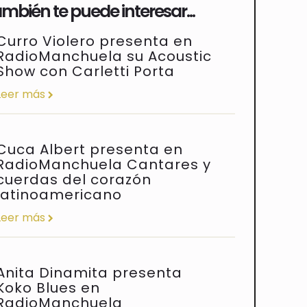
Anita Dinamita presenta
Koko Blues en
RadioManchuela
Leer más
Pedro Herrero, El Artivista,
presenta en RadioManchuela
Los Cantacuentos de Perico
Melón
Leer más
Capitán Sunrise presenta en
RadioManchuela el concierto
que abrirá Los Veranos de la