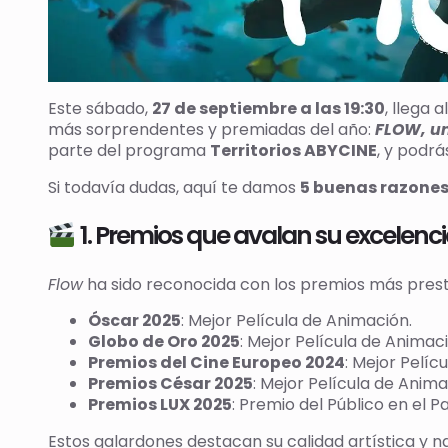
Este sábado,
27 de septiembre a las 19:30
, llega a
más sorprendentes y premiadas del año:
FLOW, u
parte del programa
Territorios ABYCINE
, y podrá
Si todavía dudas, aquí te damos
5 buenas razone
1. Premios que avalan su excelenc
Flow
ha sido reconocida con los premios más presti
Óscar 2025
: Mejor Película de Animación.
Globo de Oro 2025
: Mejor Película de Animaci
Premios del Cine Europeo 2024
: Mejor Pelíc
Premios César 2025
: Mejor Película de Anima
Premios LUX 2025
: Premio del Público en el 
Estos galardones destacan su calidad artística y na