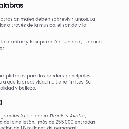
palabras
otros animales deben sobrevivir juntos. La
s a través de la música, el sonido y la
la amistad y la superación personal, con una
or.
ropietarias para los renders principales:
a que la creatividad no tiene límites. Su
alidad y belleza.
a
 a grandes éxitos como
Titanic
y
Avatar
,
ia del cine letón, ¡más de 255.000 entradas
ación de 1,8 millones de personas!