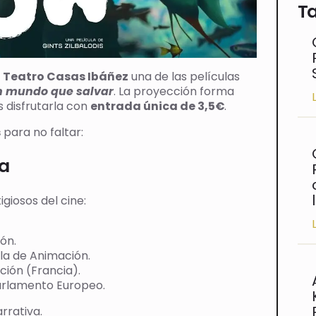
l
Teatro Casas Ibáñez
una de las películas
n mundo que salvar
. La proyección forma
s disfrutarla con
entrada única de 3,5€
.
s
para no faltar:
ia
giosos del cine:
ón.
ula de Animación.
ción (Francia).
Parlamento Europeo.
rrativa.