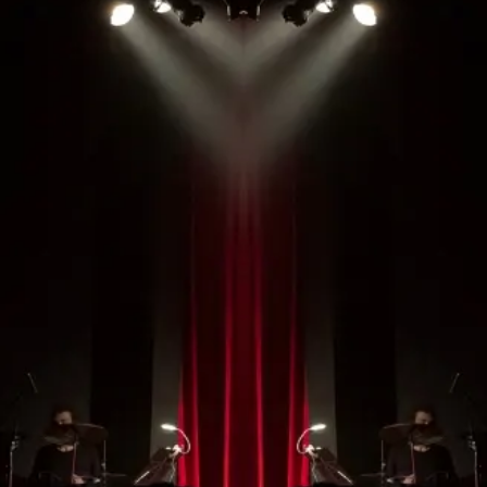
Este sitio web utiliza cookies para mejorar su experiencia de
navegación y asegurar el correcto funcionamiento del sitio. Al
continuar utilizando este sitio, reconoce y acepta el uso de cookies.
Aceptar todo
Aceptar solo las requeridas
PROGRAMACIÓN
Detalles
No te pierdas ningún
espectáculo de la