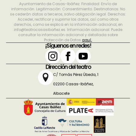
Ayuntamiento de Casas-Ibáñez. Finalidad: Envío de
información. Legitimación: Consentimiento. Destinatarios: No
se cederán datos a terceros, salvo obligación legal. Derechos:
Acceder, rectificar y suprimir los datos, así como otros
derechos, como se explica en la información adicional, en
info@teatrocasasibañez.es. Información adicional: Puede
consultar la información adicional y detallada sobre
Protección de Datos
aquí.
¡Síguenos en redes!
Dirección del teatro
C/ Tomás Pérez Úbeda, 1
02200 Casas-Ibáñez,
Albacete