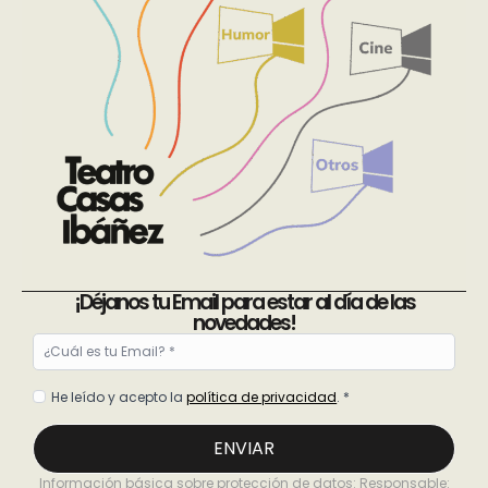
¡Déjanos tu Email para estar al día de las
novedades!
Email
*
Política
He leído y acepto la
política de privacidad
. *
de
privacidad
ENVIAR
*
Información básica sobre protección de datos: Responsable: