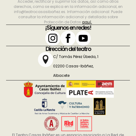
Acceder, rectificar y suprimir los datos, así como otros
derechos, como se explica en la información adicional, en
info@teatrocasasibañez.es. Información adicional: Puede
consultar la información adicional y detallada sobre
Protección de Datos
aquí.
¡Síguenos en redes!
Dirección del teatro
C/ Tomás Pérez Úbeda, 1
02200 Casas-Ibáñez,
Albacete
El Teatro Casas Ibáñez es un espacio asociado a La Red de