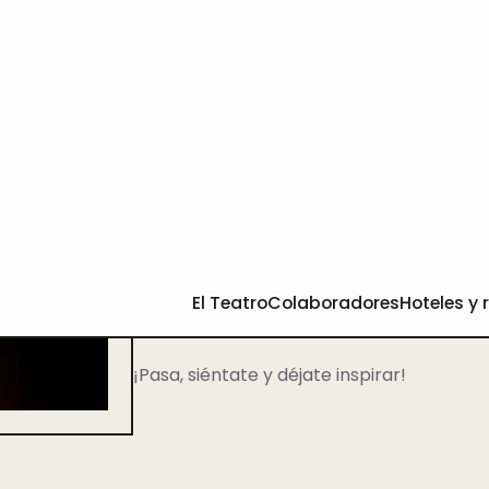
Últimas noticias
Bienvenidos a este espacio dedicado a com
escénicas y todo lo que ocurre dentro y f
Aquí encontrarás noticias, entrevistas, 
reflexiones sobre el mundo del teatro, ta
Queremos que este sea un punto de encue
lugar donde explorar lo que hay detrás de
transforma nuestras vidas.
¡Pasa, siéntate y déjate inspirar!