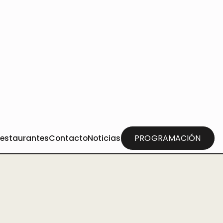
partir la pasión por la cultura, las artes
uera de nuestro escenario.
curiosidades, recomendaciones y
nto local como nacional.
ntro para los amantes de la cultura, un
l telón y descubrir cómo el arte