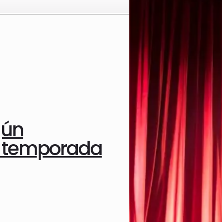
gún
a temporada