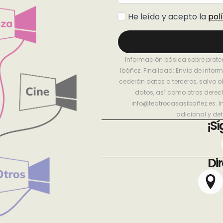
Política
He leído y acepto la
pol
de
privacidad
*
Información básica sobre prot
Ibáñez. Finalidad: Envío de infor
cederán datos a terceros, salvo ob
datos, así como otros derech
info@teatrocasasibañez.es. I
adicional y de
¡S
Dir
y asegurar el correcto funcionamiento del sitio. Al continuar utilizando este