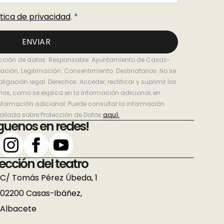
ítica de privacidad
. *
ENVIAR
ección de datos: Responsable: Ayuntamiento de Casas-
mación. Legitimación: Consentimiento. Destinatarios: No se
ligación legal. Derechos: Acceder, rectificar y suprimir los
os, como se explica en la información adicional, en
nformación adicional: Puede consultar la información
tallada sobre Protección de Datos
aquí.
íguenos en redes!
ección del teatro
C/ Tomás Pérez Úbeda, 1
02200 Casas-Ibáñez,
Albacete
Aceptar todo
Aceptar solo las requeridas
Detalles