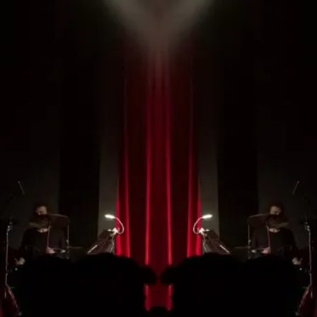
Este sitio web utiliza cookies para mejorar su experiencia de
navegación y asegurar el correcto funcionamiento del sitio. Al
continuar utilizando este sitio, reconoce y acepta el uso de cookies.
Aceptar todo
Aceptar solo las requeridas
PROGRAMACIÓN
Detalles
No te pierdas ningún
espectáculo de la
temporada
¡HAZTE CON TU ABONO!