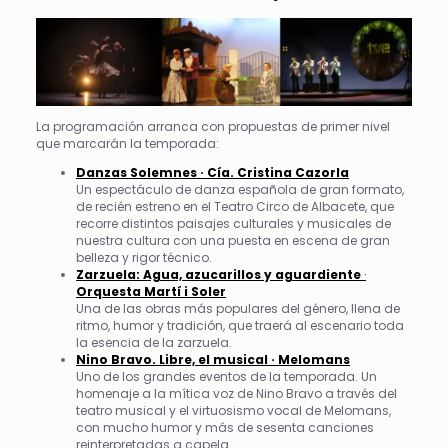
La programación arranca con propuestas de primer nivel
que marcarán la temporada:
Danzas Solemnes · Cía. Cristina Cazorla
Un espectáculo de danza española de gran formato,
de recién estreno en el Teatro Circo de Albacete, que
recorre distintos paisajes culturales y musicales de
nuestra cultura con una puesta en escena de gran
belleza y rigor técnico.
Zarzuela: Agua, azucarillos y aguardiente
·
Orquesta Martí i Soler
Una de las obras más populares del género, llena de
ritmo, humor y tradición, que traerá al escenario toda
la esencia de la zarzuela.
Nino Bravo. Libre, el musical · Melomans
Uno de los grandes eventos de la temporada. Un
homenaje a la mítica voz de Nino Bravo a través del
teatro musical y el virtuosismo vocal de Melomans,
con mucho humor y más de sesenta canciones
reinterpretadas a capela.