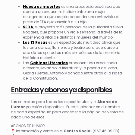
Nuestros muertos
es una propuesta escénica que
aborda un encuentro ficticio entre una mujer
octogenaria que acepta conceder una entrevista al
preso de ETA que asesinó a su hijo.
SEDA
, el proyecto más personal de la guitarrista Silvia
Nogales, que propone un viaje sensorial a través de la
experiencia vital de distintas mujeres del mundo.
Las 13 Rosas
es un espectáculo multidisciplinar que
fusiona danza, flamenco y teatro para acercarse a
uno de los episodios más simbólicos de la memoria
histórica reciente.
Las
Cabinas Literarias
proponen una experiencia
diferente, llevando la literatura y la poesía de Lorca,
Gloria Fuertes, Antonio Machado entre otros a la Plaza
de la Constitución.
Entradas y abonos ya disponibles
Las entradas para todos los espectáculos y el
Abono de
Humor
ya están disponibles. Puedes pinchar en el nombre
de cada espectáculo para acceder a la página de venta de
cada uno de ellos.
ABONOS DE HUMOR:
Información y venta en el
Centro Social
(967 46 09 03).