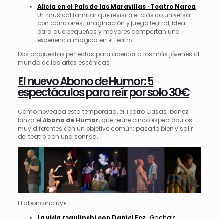
Alicia en el País de las Maravillas · Teatro Narea
Un musical familiar que revisita el clásico universal
con canciones, imaginación y juego teatral, ideal
para que pequeños y mayores compartan una
experiencia mágica en el teatro.
Dos propuestas perfectas para acercar a los más jóvenes al
mundo de las artes escénicas.
El nuevo Abono de Humor: 5
espectáculos para reír por solo 30€
Como novedad esta temporada, el Teatro Casas Ibáñez
lanza el
Abono de Humor
, que reúne cinco espectáculos
muy diferentes con un objetivo común: pasarlo bien y salir
del teatro con una sonrisa.
El abono incluye:
La vida regulinchi con Daniel Fez
· Gacha’s