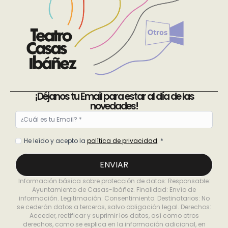
¡Déjanos tu Email para estar al día de las
novedades!
Email
*
Política
He leído y acepto la
política de privacidad
. *
de
privacidad
ENVIAR
*
Información básica sobre protección de datos: Responsable:
Ayuntamiento de Casas-Ibáñez. Finalidad: Envío de
información. Legitimación: Consentimiento. Destinatarios: No
se cederán datos a terceros, salvo obligación legal. Derechos:
Acceder, rectificar y suprimir los datos, así como otros
derechos, como se explica en la información adicional, en