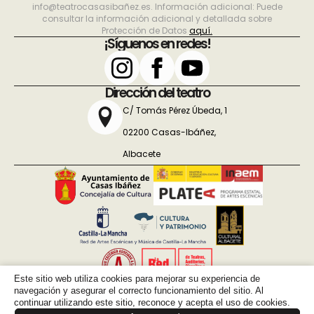
info@teatrocasasibañez.es. Información adicional: Puede
consultar la información adicional y detallada sobre
Protección de Datos
aquí.
¡Síguenos en redes!
Dirección del teatro
C/ Tomás Pérez Úbeda, 1
02200 Casas-Ibáñez,
Albacete
El Teatro Casas Ibáñez es un espacio asociado a La Red de
Teatros y Auditorios, Circuitos y Festivales de Titularidad Pública.