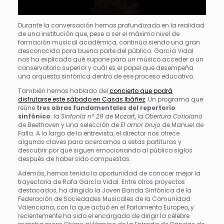
Durante la conversación hemos profundizado en la realidad
de una institución que, pese a ser el máximo nivel de
formación musical académica, continúa siendo una gran
desconocida para buena parte del público. García Vidal
nos ha explicado qué supone para un músico acceder a un
conservatorio superior y cuál es el papel que desempeña
una orquesta sinfónica dentro de ese proceso educativo.
También hemos hablado del
concierto que podrá
disfrutarse este sábado en Casas Ibáñez
. Un programa que
reúne
tres obras fundamentales del repertorio
sinfónico
: la
Sinfonía nº 29
de Mozart, la
Obertura Coriolano
de Beethoven y una selección de
El amor brujo
de Manuel de
Falla. A lo largo de la entrevista, el director nos ofrece
algunas claves para acercarnos a estas partituras y
descubrir por qué siguen emocionando al público siglos
después de haber sido compuestas.
Además, hemos tenido la oportunidad de conocer mejor la
trayectoria de Rafa García Vidal. Entre otros proyectos
destacados, ha dirigido la Joven Banda Sinfónica de la
Federación de Sociedades Musicales de la Comunidad
Valenciana, con la que actuó en el Parlamento Europeo, y
recientemente ha sido el encargado de dirigir la célebre