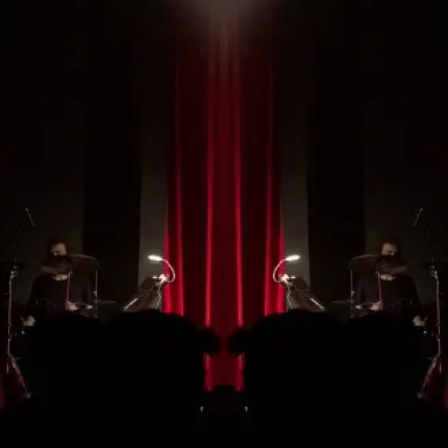
No te pierdas ningún
espectáculo de la
temporada
¡HAZTE CON TU ABONO!